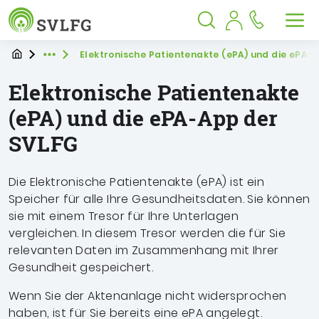
Sozialversicherung für Landwirtschaf
Springe zu:
Springe zu:
Springe zu:
Hauptmenü
Suche
Inhalt
Suche öffnen
Suche schließen
Men
Startpage
Sie befinden sich hier
Elektronische Patientenakte (ePA) und die ePA-
Expand breadcrumb Navigation
Elektronische Patientenakte
(ePA) und die ePA-App der
SVLFG
Die
Elektronische Patientenakte (
ePA) ist ein
Speicher für alle Ihre Gesundheitsdaten. Sie können
sie mit einem Tresor für Ihre Unterlagen
vergleichen. In diesem Tresor werden die für Sie
relevanten Daten im Zusammenhang mit Ihrer
Gesundheit gespeichert.
Wenn Sie der Aktenanlage nicht widersprochen
haben, ist für Sie bereits eine ePA angelegt.