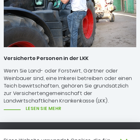
Versicherte Personen in der LKK
Wenn Sie Land- oder Forstwirt, Gärtner oder
Weinbauer sind, eine Imkerei betreiben oder einen
Teich bewirtschaften, gehören Sie grundsätzlich
zur Versichertengemeinschaft der
Landwirtschaftlichen Krankenkasse (LKK).
LESEN SIE MEHR
Footer-Navigation
SO ERREICHEN SIE UNS
EXTRANET