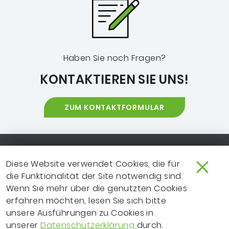
Haben Sie noch Fragen?
KONTAKTIEREN SIE UNS!
ZUM KONTAKTFORMULAR
Footer-Navigation
SO ERREICHEN SIE UNS
EXTRANET
Diese Website verwendet Cookies, die für
die Funktionalität der Site notwendig sind.
IMPRESSUM
NEWSLETTER
Wenn Sie mehr über die genutzten Cookies
erfahren möchten, lesen Sie sich bitte
LEICHTE SPRACHE
DATENSCHUTZ
unsere Ausführungen zu Cookies in
FRAGEN ZUR WEBSITE?
VERTRAGSPARTNER
unserer
Datenschutzerklärung
durch.