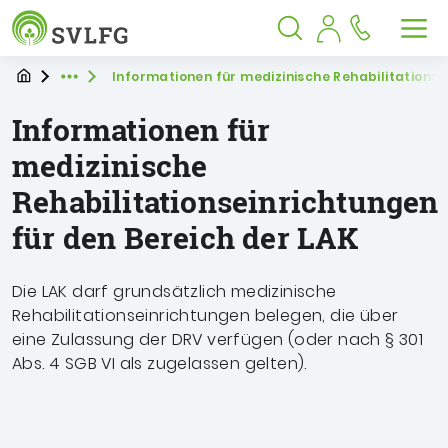
Sozialversicherung für Landwirtschaf
Springe zu:
Springe zu:
Springe zu:
Hauptmenü
Suche
Inhalt
Suche öffnen
Suche schließen
Men
Startpage
Sie befinden sich hier
Informationen für medizinische Rehabilitationse
Expand breadcrumb Navigation
Informationen für
medizinische
Rehabilitationseinrichtungen
für den Bereich der LAK
Die LAK darf grundsätzlich medizinische
Rehabilitationseinrichtungen belegen, die über
eine Zulassung der DRV verfügen (oder nach § 301
Abs. 4 SGB VI als zugelassen gelten).