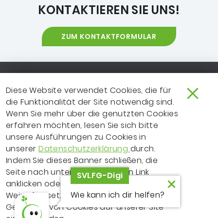
KONTAKTIEREN SIE UNS!
ZUM KONTAKTFORMULAR
Footer-Navigation
SO ERREICHEN SIE UNS
EXTRANET
Diese Website verwendet Cookies, die für
die Funktionalität der Site notwendig sind.
IMPRESSUM
NEWSLETTER
Wenn Sie mehr über die genutzten Cookies
erfahren möchten, lesen Sie sich bitte
LEICHTE SPRACHE
DATENSCHUTZ
unsere Ausführungen zu Cookies in
FRAGEN ZUR WEBSITE?
VERTRAGSPARTNER
unserer
Datenschutzerklärung
durch.
Indem Sie dieses Banner schließen, die
ERKLÄRUNG ZUR
Seite nach unten scrollen, einen Link
SVLFG-Digi
BARRIEREFREIHEIT
anklicken oder Ihre Recherche auf andere
Wie kann ich dir helfen?
Weise fortsetzen, erklären Sie sich mit dem
Copyrighthinweis
© 2026 Sozialversicherung für Landwirtschaft, Forsten
Gebrauch von Cookies auf unserer Site
und Gartenbau (SVLFG)