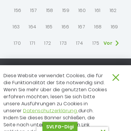
156
157
158
159
160
161
162
163
164
165
166
167
168
169
170
171
172
173
174
175
Vor
Footer-Navigation
SO ERREICHEN SIE UNS
EXTRANET
Diese Website verwendet Cookies, die für
die Funktionalität der Site notwendig sind.
IMPRESSUM
NEWSLETTER
Wenn Sie mehr über die genutzten Cookies
erfahren möchten, lesen Sie sich bitte
LEICHTE SPRACHE
DATENSCHUTZ
unsere Ausführungen zu Cookies in
FRAGEN ZUR WEBSITE?
VERTRAGSPARTNER
unserer
Datenschutzerklärung
durch.
Indem Sie dieses Banner schließen, die
ERKLÄRUNG ZUR
Seite nach unten scrollen, einen Link
SVLFG-Digi
BARRIEREFREIHEIT