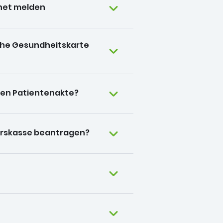
anet melden
ische Gesundheitskarte
hen Patientenakte?
terskasse beantragen?