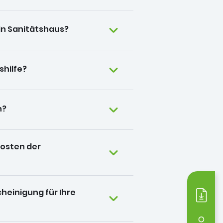
in Sanitätshaus?
shilfe?
n?
Kosten der
heinigung für Ihre
Medi