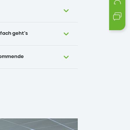
Mein
Kont
nfach geht's
Ankommende