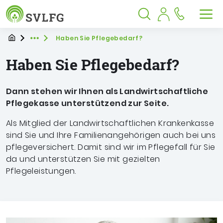
Sozialversicherung für Landwirtschaf
Springe zu:
Springe zu:
Springe zu:
Hauptmenü
Suche
Inhalt
Suche öffnen
Suche schließen
Men
Startpage
Sie befinden sich hier
Haben Sie Pflegebedarf?
Expand breadcrumb Navigation
Haben Sie Pflegebedarf?
Dann stehen wir Ihnen als Landwirtschaftliche
Pflegekasse unterstützend zur Seite.
Als Mitglied der Landwirtschaftlichen Krankenkasse
sind Sie und Ihre Familienangehörigen auch bei uns
pflegeversichert. Damit sind wir im Pflegefall für Sie
da und unterstützen Sie mit gezielten
Pflegeleistungen.