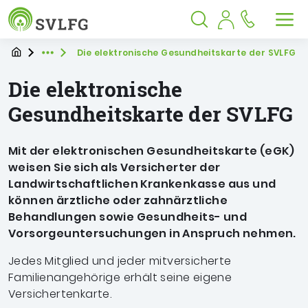
Sozialversicherung für Landwirtschaf
Springe zu:
Springe zu:
Springe zu:
Hauptmenü
Suche
Inhalt
Suche öffnen
Suche schließen
Men
Startpage
Sie befinden sich hier
Die elektronische Gesundheitskarte der SVLFG
Expand breadcrumb Navigation
Die elektronische
Gesundheitskarte der SVLFG
Mit der elektronischen Gesundheitskarte (eGK)
weisen Sie sich als Versicherter der
Landwirtschaftlichen Krankenkasse aus und
können ärztliche oder zahnärztliche
Behandlungen sowie Gesundheits- und
Vorsorgeuntersuchungen in Anspruch nehmen.
Jedes Mitglied und jeder mitversicherte
Familienangehörige erhält seine eigene
Versichertenkarte.