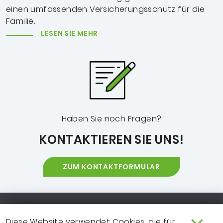
einen umfassenden Versicherungsschutz für die
Familie.
LESEN SIE MEHR
Haben Sie noch Fragen?
KONTAKTIEREN SIE UNS!
ZUM KONTAKTFORMULAR
Footer-Navigation
SO ERREICHEN SIE UNS
EXTRANET
Diese Website verwendet Cookies, die für