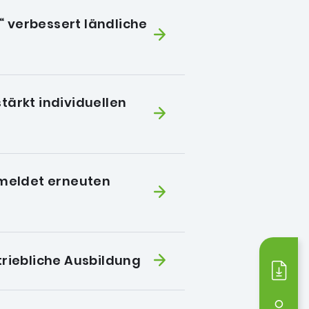
t“ verbessert ländliche
tärkt individuellen
G meldet erneuten
triebliche Ausbildung
Medi