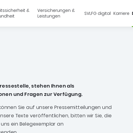
Springe zu:
Springe zu:
Springe zu:
Hauptmenü
Suche
Inhalt
itssicherheit &
Versicherungen &
SVLFG digital
Karriere
undheit
Leistungen
schaft, Forsten und Gartenbau (SVLFG)
sich hier
ressestelle, stehen Ihnen als
ionen und Fragen zur Verfügung.
 können Sie auf unsere Pressemitteilungen und
nsere Texte veröffentlichen, bitten wir Sie, die
 uns ein Belegexemplar an
senden.