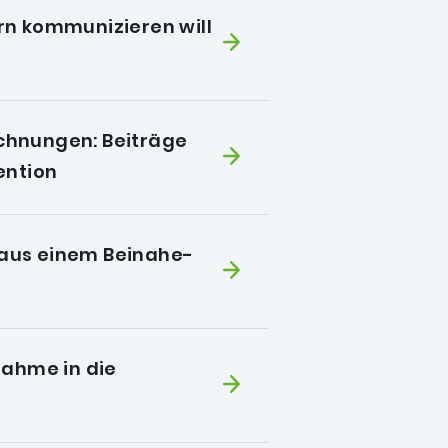
tern kommunizieren will
rechnungen: Beiträge
ention
t aus einem Beinahe-
nahme in die