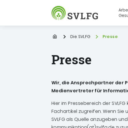
Arbe
Ges
Sozialversicherung für Landwirt
Startpage
Die SVLFG
Sie befinden 
Presse
Presse
Wir, die Ansprechpartner der P
Medienvertreter für Informat
Hier im Pressebereich der SVLFG
Fachartikel zugreifen.
Wenn Sie u
SVLFG als Quelle anzugeben und
kommunikation(at)svlfg.de zuzu