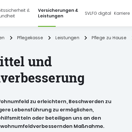
Springe zu:
Springe zu:
Springe zu:
Hauptmenü
Suche
Inhalt
itssicherheit &
Versicherungen &
SVLFG digital
Karriere
undheit
Leistungen
schaft, Forsten und Gartenbau (SVLFG)
en
Pflegekasse
Leistungen
Pflege zu Hause
ittel und
verbesserung
Wohnumfeld zu erleichtern, Beschwerden zu
igere Lebensführung zu ermöglichen,
ehilfsmitteln oder beteiligen uns an den
en wohnumfeldverbessernden Maßnahme.