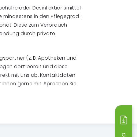
schuhe oder Desinfektionsmittel.
ie mindestens in den Pflegegrad 1
 Monat. Diese zum Verbrauch
rwendung durch private
agspartner (z. B. Apotheken und
iegen dort bereit und diese
ekt mit uns ab. Kontaktdaten
r Ihnen gerne mit. Sprechen Sie
Medi