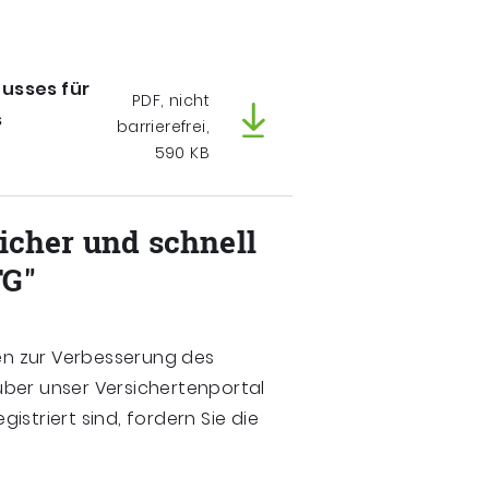
usses für
PDF, nicht
s
barrierefrei,
590 KB
sicher und schnell
FG"
n zur Verbesserung des
über unser Versichertenportal
gistriert sind, fordern Sie die