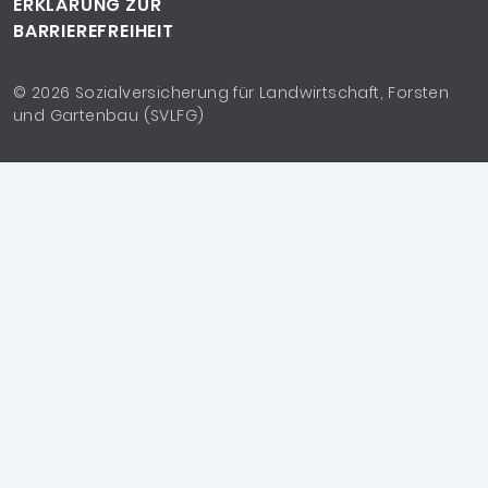
ERKLÄRUNG ZUR
BARRIEREFREIHEIT
Copyrighthinweis
© 2026 Sozialversicherung für Landwirtschaft, Forsten
und Gartenbau (SVLFG)