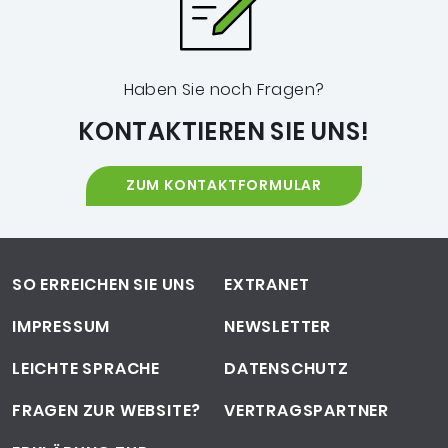
Haben Sie noch Fragen?
KONTAKTIEREN SIE UNS!
ZUM KONTAKTFORMULAR
Footer-Navigation
SO ERREICHEN SIE UNS
EXTRANET
IMPRESSUM
NEWSLETTER
LEICHTE SPRACHE
DATENSCHUTZ
FRAGEN ZUR WEBSITE?
VERTRAGSPARTNER