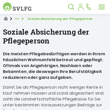
Sozialversicherung für Landwirtschaf
Springe zu:
Springe zu:
Springe zu:
Hauptmenü
Suche
Inhalt
Suche öffnen
Suche schließen
Men
Startpage
Sie befinden sich hier
Soziale Absicherung der Pflegeperson
Expand breadcrumb Navigation
Soziale Absicherung der
Pflegeperson
Die meisten Pflegebedürftigen werden in ihrem
häuslichen Wohnumfeld betreut und gepflegt.
Oftmals von Angehörigen, Nachbarn oder
Bekannten, die deswegen ihre Berufstätigkeit
reduzieren oder ganz aufgeben.
Damit Sie als Pflegeperson nicht weniger Rente in
Kauf nehmen müssen und sozial abgesichert sind,
zahlt die Landwirtschaftliche Pflegekasse für Sie
unter bestimmten Voraussetzungen Beiträge zur