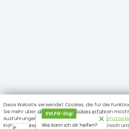
Diese Website verwendet Cookies, die für die Funktio
Sie mehr über die genutzten Cookies erfahren möchte
SVLFG-Digi
Ausführungen zu Cookies in unserer
Datenschutzerk
Wie kann ich dir helfen?
Indem Sie dieses Banner schließen, die Seite nach unte