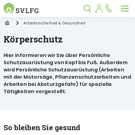
Sozialversicherung für Landwirtschaf
Springe zu:
Springe zu:
Springe zu:
Hauptmenü
Suche
Inhalt
Suche öffnen
Suche schließen
Men
Startpage
Arbeitssicherheit & Gesundheit
Körperschutz
Hier informieren wir Sie über Persönliche
Schutzausrüstung von Kopf bis Fuß. Außerdem
wird Persönliche Schutzausrüstung
(Arbeiten
mit der Motorsäge, Pflanzenschutzarbeiten und
Arbeiten bei Absturzgefahr)
für spezielle
Tätigkeiten vorgestellt.
So bleiben Sie gesund