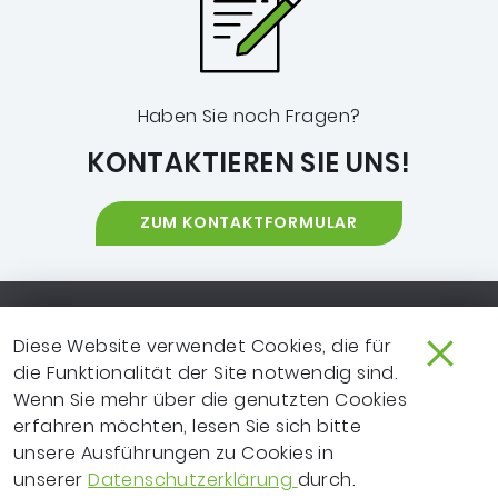
Haben Sie noch Fragen?
KONTAKTIEREN SIE UNS!
ZUM KONTAKTFORMULAR
Footer-Navigation
SO ERREICHEN SIE UNS
EXTRANET
Diese Website verwendet Cookies, die für
die Funktionalität der Site notwendig sind.
IMPRESSUM
NEWSLETTER
Wenn Sie mehr über die genutzten Cookies
LEICHTE SPRACHE
DATENSCHUTZ
erfahren möchten, lesen Sie sich bitte
unsere Ausführungen zu Cookies in
FRAGEN ZUR WEBSITE?
VERTRAGSPARTNER
unserer
Datenschutzerklärung
durch.