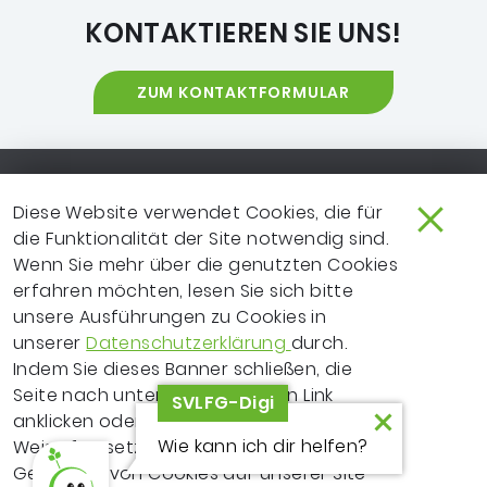
KONTAKTIEREN SIE UNS!
ZUM KONTAKTFORMULAR
Footer-Navigation
SO ERREICHEN SIE UNS
EXTRANET
Diese Website verwendet Cookies, die für
die Funktionalität der Site notwendig sind.
IMPRESSUM
NEWSLETTER
Wenn Sie mehr über die genutzten Cookies
erfahren möchten, lesen Sie sich bitte
LEICHTE SPRACHE
DATENSCHUTZ
unsere Ausführungen zu Cookies in
FRAGEN ZUR WEBSITE?
VERTRAGSPARTNER
unserer
Datenschutzerklärung
durch.
Indem Sie dieses Banner schließen, die
ERKLÄRUNG ZUR
Seite nach unten scrollen, einen Link
SVLFG-Digi
BARRIEREFREIHEIT
anklicken oder Ihre Recherche auf andere
Wie kann ich dir helfen?
Weise fortsetzen, erklären Sie sich mit dem
Copyrighthinweis
© 2026 Sozialversicherung für Landwirtschaft, Forsten
Gebrauch von Cookies auf unserer Site