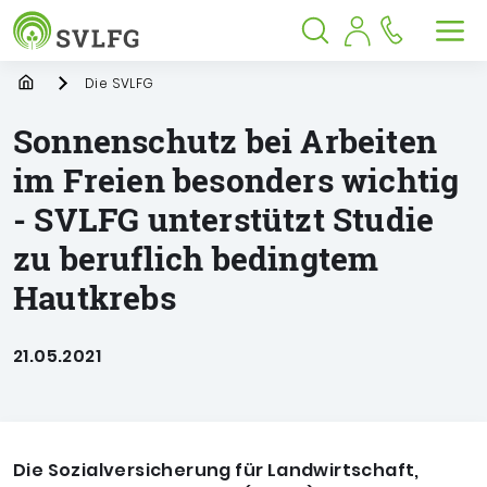
Sozialversicherung für Landwirtschaf
Springe zu:
Springe zu:
Springe zu:
Hauptmenü
Suche
Inhalt
Suche öffnen
Suche schließen
Men
Startpage
Die SVLFG
Sonnenschutz bei Arbeiten
im Freien besonders wichtig
- SVLFG unterstützt Studie
zu beruflich bedingtem
Hautkrebs
21.05.2021
Die Sozialversicherung für Landwirtschaft,