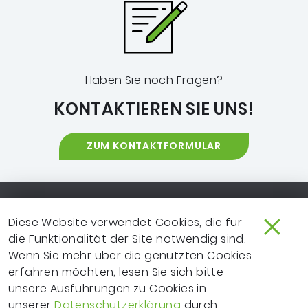
Haben Sie noch Fragen?
KONTAKTIEREN SIE UNS!
ZUM KONTAKTFORMULAR
Footer-Navigation
SO ERREICHEN SIE UNS
EXTRANET
Diese Website verwendet Cookies, die für
die Funktionalität der Site notwendig sind.
IMPRESSUM
NEWSLETTER
Wenn Sie mehr über die genutzten Cookies
LEICHTE SPRACHE
DATENSCHUTZ
erfahren möchten, lesen Sie sich bitte
unsere Ausführungen zu Cookies in
FRAGEN ZUR WEBSITE?
VERTRAGSPARTNER
unserer
Datenschutzerklärung
durch.