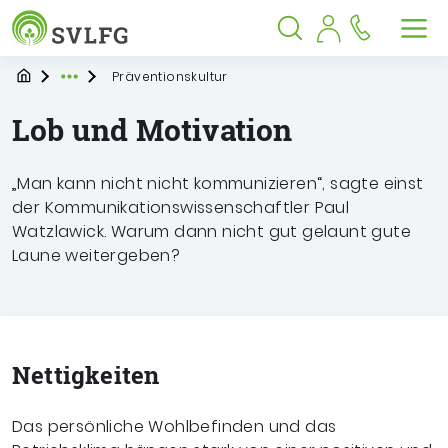
Sozialversicherung für Landwirtschaf
Springe zu:
Springe zu:
Springe zu:
Hauptmenü
Suche
Inhalt
Suche öffnen
Suche schließen
Men
Startpage
Präventionskultur
Expand breadcrumb Navigation
Lob und Motivation
„Man kann nicht nicht kommunizieren“, sagte einst
der Kommunikationswissenschaftler Paul
Watzlawick. Warum dann nicht gut gelaunt gute
Laune weitergeben?
Nettigkeiten
Das persönliche Wohlbefinden und das