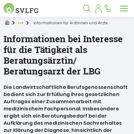
Sozialversicherung für Landwirtschaf
Springe zu:
Springe zu:
Springe zu:
Hauptmenü
Suche
Inhalt
Suche öffnen
Suche schließen
Men
Startpage
Informationen für Ärztinnen und Ärzte
Expand breadcrumb Navigation
Informationen bei Interesse
für die Tätigkeit als
Beratungsärztin/
Beratungsarzt der LBG
Die Landwirtschaftliche Berufsgenossenschaft
bedient sich zur Erfüllung ihres gesetzlichen
Auftrages einer Zusammenarbeit mit
medizinischem Fachpersonal. Insbesondere
ergibt sich ein Beratungsbedarf bei der
Aufklärung des medizinischen Sachverhaltes
zur Klärung der Diagnose, hinsichtlich der