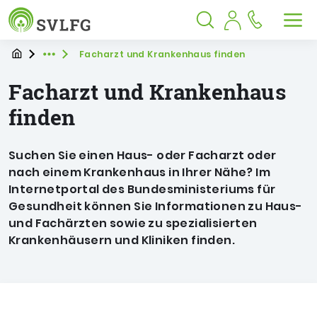
Sozialversicherung für Landwirtschaf
Springe zu:
Springe zu:
Springe zu:
Hauptmenü
Suche
Inhalt
Suche öffnen
Suche schließen
Men
Startpage
Sie befinden sich hier
Facharzt und Krankenhaus finden
Expand breadcrumb Navigation
Facharzt und Krankenhaus
finden
Suchen Sie einen Haus- oder Facharzt oder
nach einem Krankenhaus in Ihrer Nähe?
Im
Internetportal des Bundesministeriums für
Gesundheit können Sie Informationen zu Haus-
und Fachärzten sowie zu spezialisierten
Krankenhäusern und Kliniken finden.