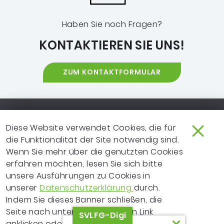
Haben Sie noch Fragen?
KONTAKTIEREN SIE UNS!
ZUM KONTAKTFORMULAR
Footer-Navigation
SO ERREICHEN SIE UNS
EXTRANET
Diese Website verwendet Cookies, die für
die Funktionalität der Site notwendig sind.
IMPRESSUM
NEWSLETTER
Wenn Sie mehr über die genutzten Cookies
LEICHTE SPRACHE
DATENSCHUTZ
erfahren möchten, lesen Sie sich bitte
unsere Ausführungen zu Cookies in
FRAGEN ZUR WEBSITE?
VERTRAGSPARTNER
unserer
Datenschutzerklärung
durch.
Indem Sie dieses Banner schließen, die
ERKLÄRUNG ZUR
Seite nach unten scrollen, einen Link
SVLFG-Digi
BARRIEREFREIHEIT
anklicken oder Ihre Recherche auf andere