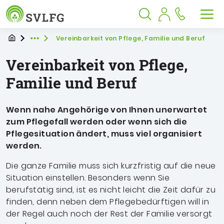
Sozialversicherung für Landwirtschaf
Springe zu:
Springe zu:
Springe zu:
Hauptmenü
Suche
Inhalt
Suche öffnen
Suche schließen
Men
Startpage
Sie befinden sich hier
Vereinbarkeit von Pflege, Familie und Beruf
Expand breadcrumb Navigation
Vereinbarkeit von Pflege,
Familie und Beruf
Wenn nahe Angehörige von Ihnen unerwartet
zum Pflegefall werden oder wenn sich die
Pflegesituation ändert, muss viel organisiert
werden.
Die ganze Familie muss sich kurzfristig auf die neue
Situation einstellen. Besonders wenn Sie
berufstätig sind, ist es nicht leicht die Zeit dafür zu
finden, denn neben dem Pflegebedürftigen will in
der Regel auch noch der Rest der Familie versorgt