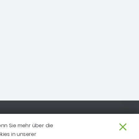
IMPRESSUM
enn Sie mehr über die
DATENSCHUTZ
ies in unserer