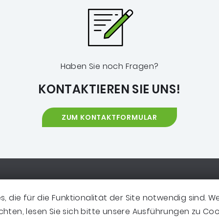
Haben Sie noch Fragen?
KONTAKTIEREN SIE UNS!
ZUM KONTAKTFORMULAR
ooter-Navigation
O ERREICHEN SIE UNS
EXTRANET
 die für die Funktionalität der Site notwendig sind. W
EWSLETTER
LEICHTE SPRACHE
ten, lesen Sie sich bitte unsere Ausführungen zu Cook