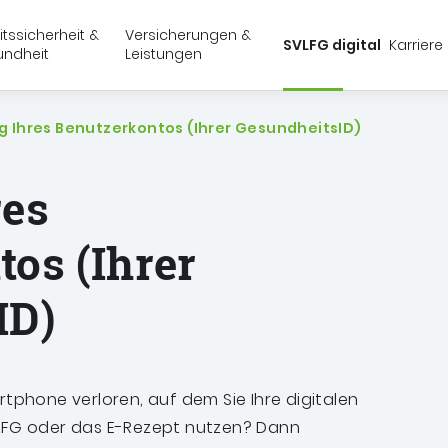
Springe zu:
Springe zu:
Springe zu:
Hauptmenü
Suche
Inhalt
itssicherheit &
Versicherungen &
SVLFG digital
Karriere
ndheit
Leistungen
schaft, Forsten und Gartenbau (SVLFG)
en sich hier
g Ihres Benutzerkontos (Ihrer GesundheitsID)
res
os (Ihrer
ID)
rtphone verloren, auf dem Sie Ihre digitalen
VLFG oder das E-Rezept nutzen? Dann