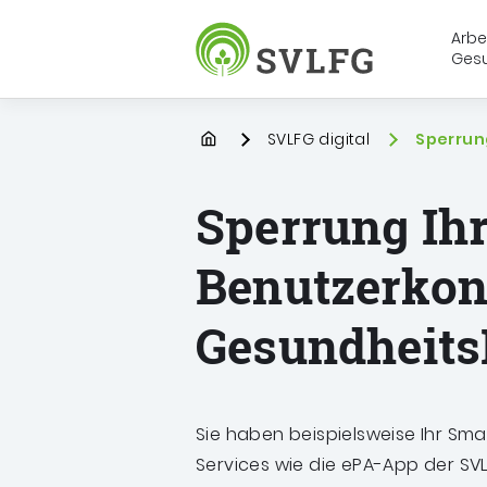
Arbe
Gesu
Sozialversicherung für Landwirt
Startpage
SVLFG digital
Sie befind
Sperrun
Sperrung Ih
Benutzerkont
Gesundheits
Sie haben beispielsweise Ihr Sma
Services wie die ePA-App der S