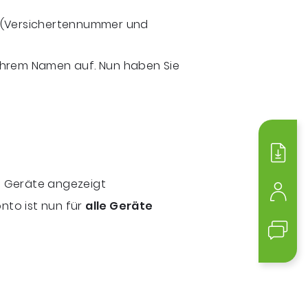
n (Versichertennummer und
Ihrem Namen auf. Nun haben Sie
Medi
n Geräte angezeigt
Mein
onto ist nun für
alle Geräte
Kont