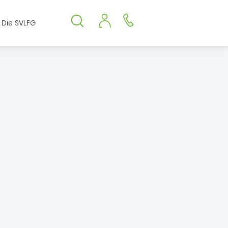
Die SVLFG
Suche öffnen
Suche schließen