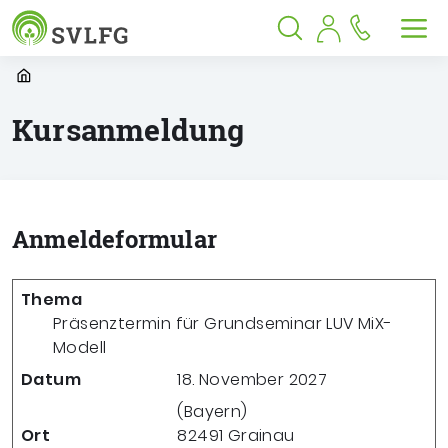
Sozialversicherung für Landwirtschaf
Springe zu:
Springe zu:
Springe zu:
Hauptmenü
Suche
Inhalt
Suche öffnen
Suche schließen
Men
Startpage
Kursanmeldung
Anmeldeformular
Thema
Präsenztermin für Grundseminar LUV MiX-
Modell
Datum
18. November 2027
(Bayern)
Ort
82491
Grainau