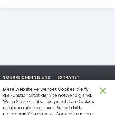
Footer-Navigation
SO ERREICHEN SIE UNS
EXTRANET
IMPRESSUM
NEWSLETTER
Diese Website verwendet Cookies, die für
die Funktionalität der Site notwendig sind.
LEICHTE SPRACHE
DATENSCHUTZ
Wenn Sie mehr über die genutzten Cookies
erfahren möchten, lesen Sie sich bitte
FRAGEN ZUR WEBSITE?
VERTRAGSPARTNER
unsere Ausführungen zu Cookies in unserer