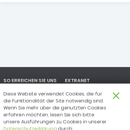
Footer-Navigation
SO ERREICHEN SIE UNS
EXTRANET
IMPRESSUM
NEWSLETTER
Diese Website verwendet Cookies, die für
die Funktionalität der Site notwendig sind.
LEICHTE SPRACHE
DATENSCHUTZ
Wenn Sie mehr über die genutzten Cookies
erfahren möchten, lesen Sie sich bitte
FRAGEN ZUR WEBSITE?
VERTRAGSPARTNER
unsere Ausführungen zu Cookies in unserer
Datenschutzerklärung
durch.
ERKLÄRUNG ZUR