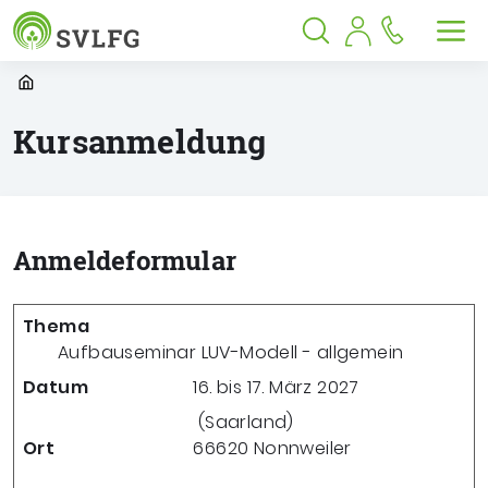
Sozialversicherung für Landwirtschaf
Springe zu:
Springe zu:
Springe zu:
Hauptmenü
Suche
Inhalt
Suche öffnen
Suche schließen
Men
Startpage
Kursanmeldung
Anmeldeformular
Thema
Aufbauseminar LUV-Modell - allgemein
Datum
16. bis 17. März 2027
(Saarland)
Ort
66620
Nonnweiler