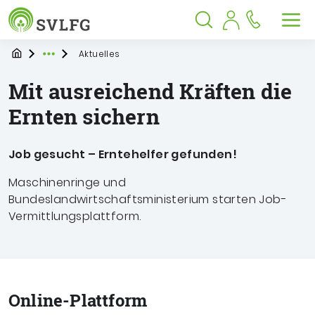
Sozialversicherung für Landwirtschaf
Springe zu:
Springe zu:
Springe zu:
Hauptmenü
Suche
Inhalt
Suche öffnen
Suche schließen
Men
Startpage
Aktuelles
Expand breadcrumb Navigation
Mit ausreichend Kräften die
Ernten sichern
Job gesucht – Erntehelfer gefunden!
Maschinenringe und
Bundeslandwirtschaftsministerium starten Job-
Vermittlungsplattform.
Online-Plattform