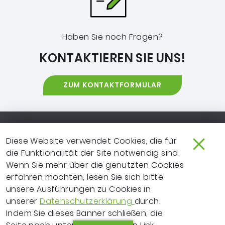
Haben Sie noch Fragen?
KONTAKTIEREN SIE UNS!
ZUM KONTAKTFORMULAR
Footer-Navigation
SO ERREICHEN SIE UNS
EXTRANET
Diese Website verwendet Cookies, die für
die Funktionalität der Site notwendig sind.
IMPRESSUM
NEWSLETTER
Wenn Sie mehr über die genutzten Cookies
LEICHTE SPRACHE
DATENSCHUTZ
erfahren möchten, lesen Sie sich bitte
unsere Ausführungen zu Cookies in
FRAGEN ZUR WEBSITE?
VERTRAGSPARTNER
unserer
Datenschutzerklärung
durch.
Indem Sie dieses Banner schließen, die
ERKLÄRUNG ZUR