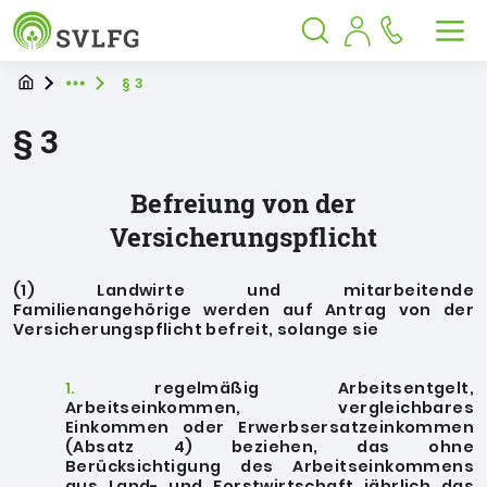
Sozialversicherung für Landwirtschaf
Springe zu:
Springe zu:
Springe zu:
Hauptmenü
Suche
Inhalt
Suche öffnen
Suche schließen
Men
Startpage
Sie befinden sich hier
§ 3
Expand breadcrumb Navigation
§ 3
Befreiung von der
Versicherungspflicht
(1) Landwirte und mitarbeitende
Familienangehörige werden auf Antrag von der
Versicherungspflicht befreit, solange sie
1.
regelmäßig Arbeitsentgelt,
Arbeitseinkommen, vergleichbares
Einkommen oder Erwerbsersatzeinkommen
(Absatz 4) beziehen, das ohne
Berücksichtigung des Arbeitseinkommens
aus Land- und Forstwirtschaft jährlich das