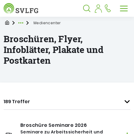
Sozialversicherung für Landwirtschaf
Springe zu:
Springe zu:
Springe zu:
Hauptmenü
Suche
Inhalt
Suche öffnen
Suche schließen
Men
Startpage
Mediencenter
Expand breadcrumb Navigation
Broschüren, Flyer,
Infoblätter, Plakate und
Postkarten
189 Treffer
Broschüre Seminare 2026
Seminare zu Arbeitssicherheit und