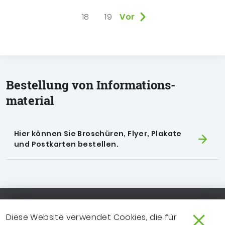
18
19
Vor
Bestellung von Informations­
material
Hier können Sie Broschüren, Flyer, Plakate
und Postkarten bestellen.
Footer-Navigation
SO ERREICHEN SIE UNS
EXTRANET
Diese Website verwendet Cookies, die für