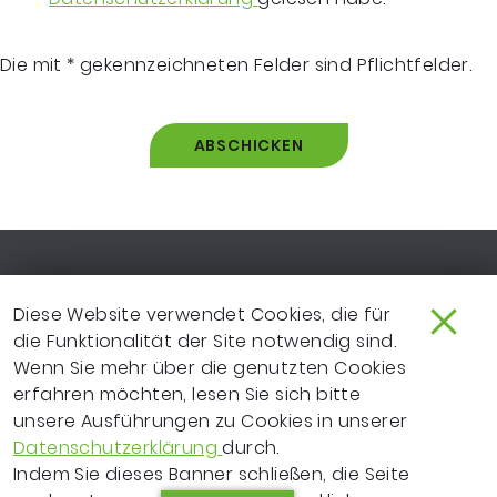
Die mit * gekennzeichneten Felder sind Pflichtfelder.
ABSCHICKEN
Footer-Navigation
SO ERREICHEN SIE UNS
EXTRANET
Diese Website verwendet Cookies, die für
IMPRESSUM
NEWSLETTER
die Funktionalität der Site notwendig sind.
Wenn Sie mehr über die genutzten Cookies
LEICHTE SPRACHE
DATENSCHUTZ
erfahren möchten, lesen Sie sich bitte
unsere Ausführungen zu Cookies in unserer
FRAGEN ZUR WEBSITE?
VERTRAGSPARTNER
Datenschutzerklärung
durch.
ERKLÄRUNG ZUR
Indem Sie dieses Banner schließen, die Seite
BARRIEREFREIHEIT