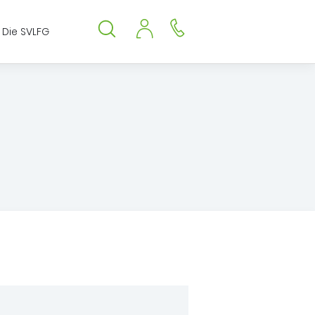
Die SVLFG
Suche öffnen
Suche schließen