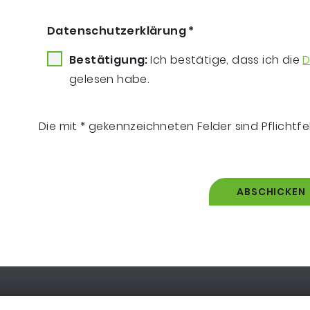
Datenschutzerklärung
*
Bestätigung:
Ich bestätige, dass ich die
D
gelesen habe.
Die mit * gekennzeichneten Felder sind Pflichtfe
ABSCHICKEN
ooter-Navigation
O ERREICHEN SIE UNS
EXTRANET