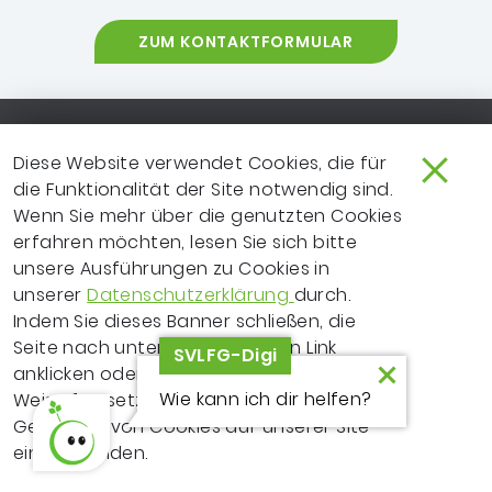
ZUM KONTAKTFORMULAR
Footer-Navigation
SO ERREICHEN SIE UNS
EXTRANET
Diese Website verwendet Cookies, die für
die Funktionalität der Site notwendig sind.
IMPRESSUM
NEWSLETTER
Wenn Sie mehr über die genutzten Cookies
erfahren möchten, lesen Sie sich bitte
LEICHTE SPRACHE
DATENSCHUTZ
unsere Ausführungen zu Cookies in
FRAGEN ZUR WEBSITE?
VERTRAGSPARTNER
unserer
Datenschutzerklärung
durch.
Indem Sie dieses Banner schließen, die
ERKLÄRUNG ZUR
Seite nach unten scrollen, einen Link
SVLFG-Digi
BARRIEREFREIHEIT
anklicken oder Ihre Recherche auf andere
Wie kann ich dir helfen?
Weise fortsetzen, erklären Sie sich mit dem
Copyrighthinweis
© 2026 Sozialversicherung für Landwirtschaft, Forsten
Gebrauch von Cookies auf unserer Site
und Gartenbau (SVLFG)
einverstanden.
Met