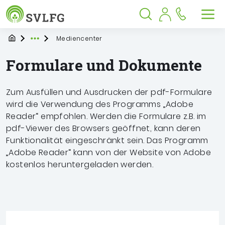
Sozialversicherung für Landwirtschaf
Springe zu:
Springe zu:
Springe zu:
Hauptmenü
Suche
Inhalt
Suche öffnen
Suche schließen
Men
Startpage
Mediencenter
Expand breadcrumb Navigation
Formulare und Dokumente
Zum Ausfüllen und Ausdrucken der pdf-Formulare
wird die Verwendung des Programms „Adobe
Reader“ empfohlen. Werden die Formulare z.B. im
pdf-Viewer des Browsers geöffnet, kann deren
Funktionalität eingeschränkt sein. Das Programm
„Adobe Reader“ kann von der Website von Adobe
kostenlos heruntergeladen werden.