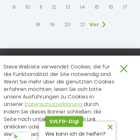
9
10
11
12
13
14
15
16
17
18
19
20
21
Vor
Footer-Navigation
SO ERREICHEN SIE UNS
EXTRANET
Diese Website verwendet Cookies, die für
die Funktionalität der Site notwendig sind.
IMPRESSUM
NEWSLETTER
Wenn Sie mehr über die genutzten Cookies
erfahren möchten, lesen Sie sich bitte
LEICHTE SPRACHE
DATENSCHUTZ
unsere Ausführungen zu Cookies in
FRAGEN ZUR WEBSITE?
VERTRAGSPARTNER
unserer
Datenschutzerklärung
durch.
Indem Sie dieses Banner schließen, die
ERKLÄRUNG ZUR
Seite nach unten scrollen, einen Link
SVLFG-Digi
BARRIEREFREIHEIT
anklicken oder Ihre Recherche auf andere
Wie kann ich dir helfen?
Weise fortsetzen, erklären Sie sich mit dem