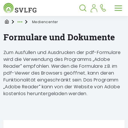
Sozialversicherung für Landwirtschaf
Springe zu:
Springe zu:
Springe zu:
Hauptmenü
Suche
Inhalt
Suche öffnen
Suche schließen
Men
Startpage
Mediencenter
Expand breadcrumb Navigation
Formulare und Dokumente
Zum Ausfüllen und Ausdrucken der pdf-Formulare
wird die Verwendung des Programms „Adobe
Reader“ empfohlen. Werden die Formulare z.B. im
pdf-Viewer des Browsers geöffnet, kann deren
Funktionalität eingeschränkt sein. Das Programm
„Adobe Reader“ kann von der Website von Adobe
kostenlos heruntergeladen werden.