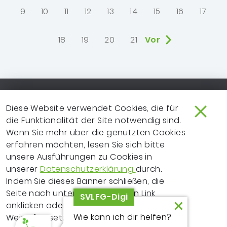
9
10
11
12
13
14
15
16
17
18
19
20
21
Vor
Footer-Navigation
SO ERREICHEN SIE UNS
EXTRANET
Diese Website verwendet Cookies, die für
die Funktionalität der Site notwendig sind.
IMPRESSUM
NEWSLETTER
Wenn Sie mehr über die genutzten Cookies
erfahren möchten, lesen Sie sich bitte
LEICHTE SPRACHE
DATENSCHUTZ
unsere Ausführungen zu Cookies in
FRAGEN ZUR WEBSITE?
VERTRAGSPARTNER
unserer
Datenschutzerklärung
durch.
Indem Sie dieses Banner schließen, die
ERKLÄRUNG ZUR
Seite nach unten scrollen, einen Link
SVLFG-Digi
BARRIEREFREIHEIT
anklicken oder Ihre Recherche auf andere
Wie kann ich dir helfen?
Weise fortsetzen, erklären Sie sich mit dem