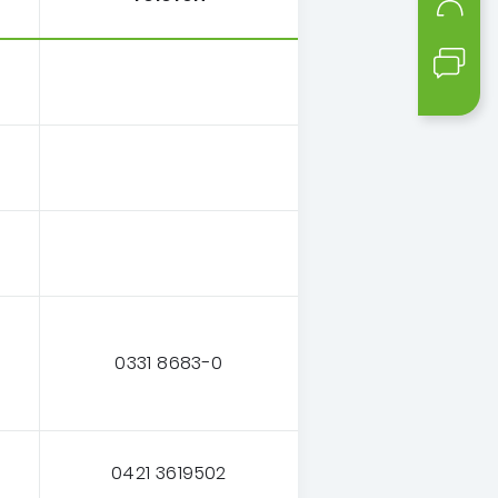
Mein
Kont
0331 8683-0
0421 3619502