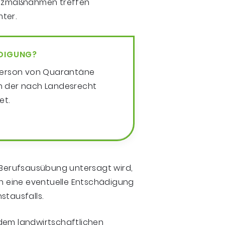
tzmaßnahmen treffen
mter.
ÄDIGUNG?
e Person von Quarantäne
n der nach Landesrecht
et.
Berufsausübung untersagt wird,
ch eine eventuelle Entschädigung
stausfalls.
dem landwirtschaftlichen