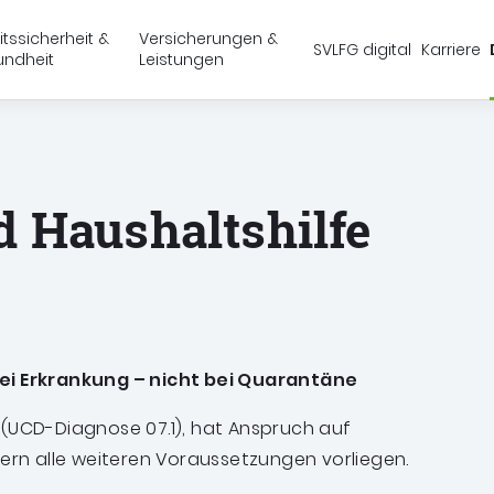
Springe zu:
Springe zu:
Springe zu:
Hauptmenü
Suche
Inhalt
itssicherheit &
Versicherungen &
SVLFG digital
Karriere
undheit
Leistungen
schaft, Forsten und Gartenbau (SVLFG)
d Haushaltshilfe
bei Erkrankung – nicht bei Quarantäne
 (UCD-Diagnose 07.1), hat Anspruch auf
fern alle weiteren Voraussetzungen vorliegen.