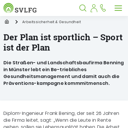
Sozialversicherung für Landwirtschaf
Springe zu:
Springe zu:
Springe zu:
Hauptmenü
Suche
Inhalt
Suche öffnen
Suche schließen
Men
Startpage
Arbeitssicherheit & Gesundheit
Der Plan ist sportlich – Sport
ist der Plan
Die Straßen- und Landschaftsbaufirma Benning
in Münster lebt ein Be-triebliches
Gesundheitsmanagement und damit auch die
Präventions-kampagne kommmitmensch.
Diplom-Ingenieur Frank Bening, der seit 26 Jahren
die Firma leitet, sagt: „Wenn die Leute in Rente
gehen, sollen sie Lebensqualität haben. Die Arbeit