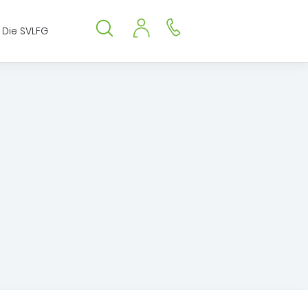
Die SVLFG
Suche öffnen
Suche schließen