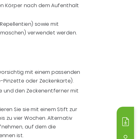
en Körper nach dem Aufenthalt
Repellentien) sowie mit
 Gamaschen) verwendet werden.
vorsichtig mit einem passenden
-Pinzette oder Zeckenkarte).
de und den Zeckenentferner mit
ieren Sie sie mit einem Stift zur
s zu vier Wochen. Alternativ
Medi
ufnehmen, auf dem die
ennen ist.