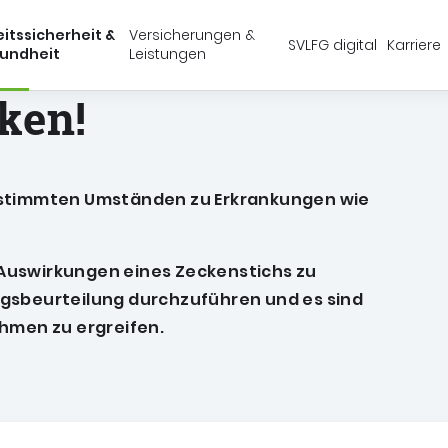
Springe zu:
Springe zu:
Springe zu:
Hauptmenü
Suche
Inhalt
itssicherheit &
Versicherungen &
SVLFG digital
Karriere
undheit
Leistungen
schaft, Forsten und Gartenbau (SVLFG)
ken!
estimmten Umständen zu Erkrankungen wie
Auswirkungen eines Zeckenstichs zu
ngsbeurteilung durchzuführen und es sind
men zu ergreifen.