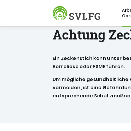
Arbe
Ges
Sozialversicherung für Landwirt
Achtung Zec
Ein Zeckenstich kann unter b
Borreliose oder FSME führen.
Um mögliche gesundheitliche 
vermeiden, ist eine Gefährdu
entsprechende Schutzmaßnah