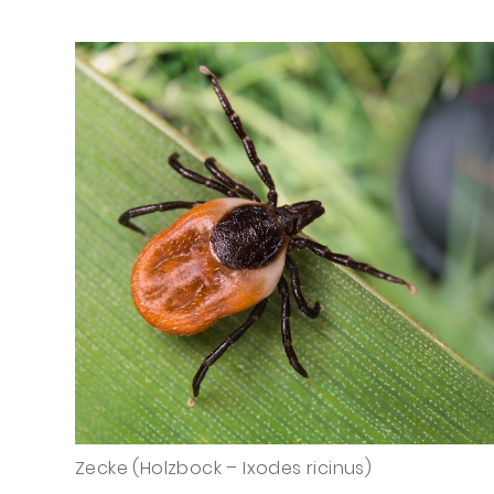
Zecke (Holzbock – Ixodes ricinus)