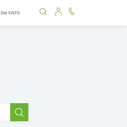
Die SVLFG
Suche öffnen
Suche schließen