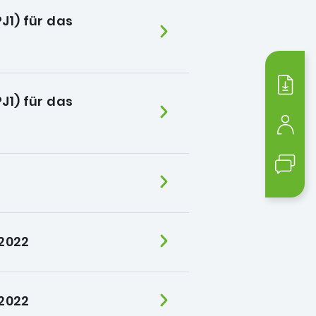
J1) für das
Medi
J1) für das
Mein
Kont
 2022
 2022