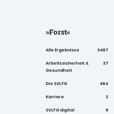
»Forst«
Suchergebnisse nac
Alle Ergebnisse
3487
Arbeitssicherheit &
37
Gesundheit
Die SVLFG
464
Karriere
2
SVLFG digital
9