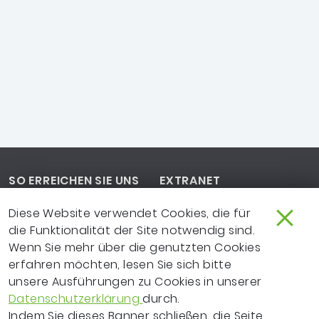
Footer-Navigation
SO ERREICHEN SIE UNS
EXTRANET
IMPRESSUM
NEWSLETTER
Diese Website verwendet Cookies, die für
die Funktionalität der Site notwendig sind.
LEICHTE SPRACHE
DATENSCHUTZ
Wenn Sie mehr über die genutzten Cookies
erfahren möchten, lesen Sie sich bitte
FRAGEN ZUR WEBSITE?
VERTRAGSPARTNER
unsere Ausführungen zu Cookies in unserer
Datenschutzerklärung
durch.
ERKLÄRUNG ZUR
Indem Sie dieses Banner schließen, die Seite
BARRIEREFREIHEIT