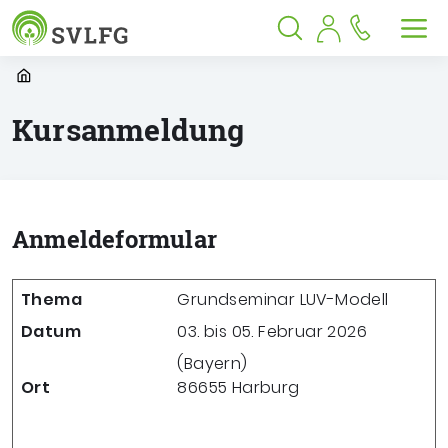
Sozialversicherung für Landwirtschaf
Springe zu:
Springe zu:
Springe zu:
Hauptmenü
Suche
Inhalt
Suche öffnen
Suche schließen
Men
Startpage
Kursanmeldung
Anmeldeformular
Thema
Grundseminar LUV-Modell
Datum
03. bis 05. Februar 2026
(Bayern)
Ort
86655
Harburg