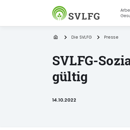
Arbe
Ges
Sozialversicherung für Landwirt
Startpage
Die SVLFG
Presse
SVLFG-Sozial
gültig
14.10.2022