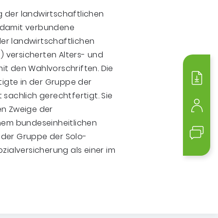
ig der landwirtschaftlichen
r damit verbundene
er landwirtschaftlichen
e) versicherten Alters- und
it den Wahlvorschriften. Die
igte in der Gruppe der
Medi
 sachlich gerechtfertigt. Sie
en Zweige der
Mein
inem bundeseinheitlichen
 der Gruppe der Solo-
Kont
zialversicherung als einer im
t.