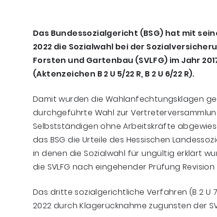
Das Bundessozialgericht (BSG) hat mit sein
2022 die Sozialwahl bei der Sozialversicher
Forsten und Gartenbau (SVLFG) im Jahr 2017 
(Aktenzeichen B 2 U 5/22 R, B 2 U 6/22 R).
Damit wurden die Wahlanfechtungsklagen geg
durchgeführte Wahl zur Vertreterversammlun
Selbstständigen ohne Arbeitskräfte abgewiesen
das BSG die Urteile des Hessischen Landessozi
in denen die Sozialwahl für ungültig erklärt w
die SVLFG nach eingehender Prüfung Revision 
Das dritte sozialgerichtliche Verfahren (B 2 U 
2022 durch Klagerücknahme zugunsten der S