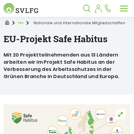
Sozialversicherung für Landwirtschaf
Springe zu:
Springe zu:
Springe zu:
Hauptmenü
Suche
Inhalt
Suche öffnen
Suche schließen
Men
Startpage
Nationale und internationale Mitgliedschaften
Expand breadcrumb Navigation
EU-Projekt Safe Habitus
Mit 20 Projektteilnehmenden aus 13 Ländern
arbeiten wir im Projekt Safe Habitus an der
Verbesserung des Arbeitsschutzes in der
Grünen Branche in Deutschland und Europa.