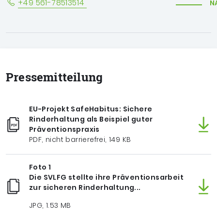
+49 561-78513514
N
Pressemitteilung
EU-Projekt SafeHabitus: Sichere
Rinderhaltung als Beispiel guter
Präventionspraxis
PDF, nicht barrierefrei, 149 KB
Foto 1
Die SVLFG stellte ihre Präventionsarbeit
zur sicheren Rinderhaltung...
JPG, 1.53 MB