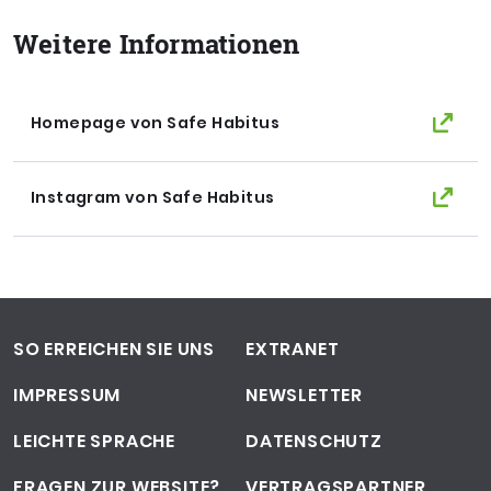
Weitere Informationen
Homepage von Safe Habitus
Instagram von Safe Habitus
Footer-Navigation
SO ERREICHEN SIE UNS
EXTRANET
IMPRESSUM
NEWSLETTER
LEICHTE SPRACHE
DATENSCHUTZ
FRAGEN ZUR WEBSITE?
VERTRAGSPARTNER