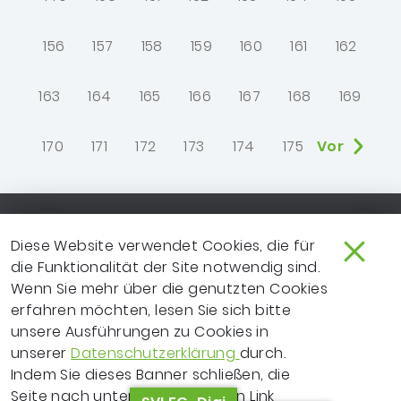
156
157
158
159
160
161
162
163
164
165
166
167
168
169
170
171
172
173
174
175
Vor
Footer-Navigation
SO ERREICHEN SIE UNS
EXTRANET
Diese Website verwendet Cookies, die für
die Funktionalität der Site notwendig sind.
IMPRESSUM
NEWSLETTER
Wenn Sie mehr über die genutzten Cookies
erfahren möchten, lesen Sie sich bitte
LEICHTE SPRACHE
DATENSCHUTZ
unsere Ausführungen zu Cookies in
FRAGEN ZUR WEBSITE?
VERTRAGSPARTNER
unserer
Datenschutzerklärung
durch.
Indem Sie dieses Banner schließen, die
ERKLÄRUNG ZUR
Seite nach unten scrollen, einen Link