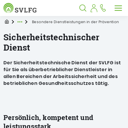
Sozialversicherung für Landwirtschaf
Springe zu:
Springe zu:
Springe zu:
Hauptmenü
Suche
Inhalt
Suche öffnen
Suche schließen
Men
Startpage
Besondere Dienstleistungen in der Prävention
Expand breadcrumb Navigation
Sicherheitstechnischer
Dienst
Der Sicherheitstechnische Dienst der SVLFG ist
für Sie als überbetrieblicher Dienstleister in
allen Bereichen der Arbeitssicherheit und des
betrieblichen Gesundheitsschutzes tätig.
Persönlich, kompetent und
leistungsstark