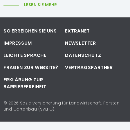
LESEN SIE MEHR
Footer-Navigation
SO ERREICHEN SIE UNS
EXTRANET
IMPRESSUM
NEWSLETTER
LEICHTE SPRACHE
DATENSCHUTZ
FRAGEN ZUR WEBSITE?
VERTRAGSPARTNER
ERKLÄRUNG ZUR
BARRIEREFREIHEIT
Copyrighthinweis
© 2026 Sozialversicherung für Landwirtschaft, Forsten
und Gartenbau (SVLFG)