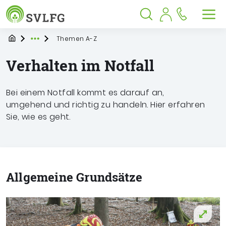
Sozialversicherung für Landwirtschaf
Springe zu:
Springe zu:
Springe zu:
Hauptmenü
Suche
Inhalt
Suche öffnen
Suche schließen
Men
Startpage
Themen A-Z
Expand breadcrumb Navigation
Verhalten im Notfall
Bei einem Notfall kommt es darauf an,
umgehend
und richtig zu handeln. Hier erfahren
Sie, wie es geht.
Allgemeine Grundsätze