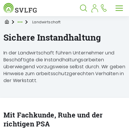
Sozialversicherung für Landwirtschaf
Springe zu:
Springe zu:
Springe zu:
Hauptmenü
Suche
Inhalt
Suche öffnen
Suche schließen
Men
Startpage
Landwirtschaft
Expand breadcrumb Navigation
Sichere Instandhaltung
In der Landwirtschaft führen Unternehmer und
Beschäftigte die Instandhaltungsarbeiten
überwiegend vorzugsweise selbst durch. Wir geben
Hinweise zum arbeitsschutzgerechten Verhalten in
der Werkstatt.
Mit Fachkunde, Ruhe und der
richtigen PSA