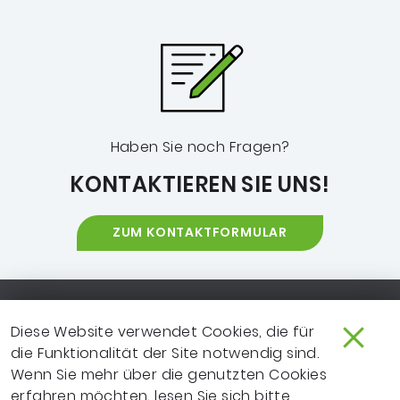
Haben Sie noch Fragen?
KONTAKTIEREN SIE UNS!
ZUM KONTAKTFORMULAR
Footer-Navigation
SO ERREICHEN SIE UNS
EXTRANET
Diese Website verwendet Cookies, die für
die Funktionalität der Site notwendig sind.
IMPRESSUM
NEWSLETTER
Wenn Sie mehr über die genutzten Cookies
LEICHTE SPRACHE
DATENSCHUTZ
erfahren möchten, lesen Sie sich bitte